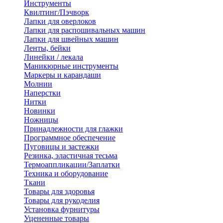
Инструменты
Квилтинг/Пэчворк
Лапки для оверлоков
Лапки для распошивальных машин
Лапки для швейных машин
Ленты, бейки
Линейки / лекала
Маникюрные инструменты
Маркеры и карандаши
Молнии
Наперстки
Нитки
Новинки
Ножницы
Принадлежности для глажки
Программное обеспечение
Пуговицы и застежки
Резинка, эластичная тесьма
Термоаппликации/Заплатки
Техника и оборудование
Ткани
Товары для здоровья
Товары для рукоделия
Установка фурнитуры
Уцененные товары