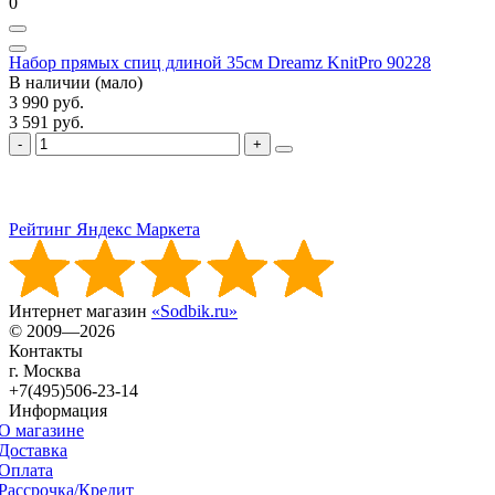
0
Набор прямых спиц длиной 35см Dreamz KnitPro 90228
В наличии (мало)
3 990 руб.
3 591 руб.
Рейтинг Яндекс Маркета
Интернет магазин
«Sodbik.ru»
© 2009—2026
Контакты
г. Москва
+7(495)506-23-14
Информация
О магазине
Доставка
Оплата
Рассрочка/Кредит