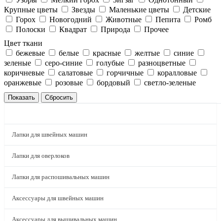
Крупные цветы
Звезды
Маленькие цветы
Детские
Горох
Новогодний
Животные
Пепита
Ромб
Полоски
Квадрат
Природа
Прочее
Цвет ткани
бежевые
белые
красные
желтые
синие
зеленые
серо-синие
голубые
разноцветные
коричневые
салатовые
горчичные
коралловые
оранжевые
розовые
бордовый
светло-зеленые
КАТАЛОГ
Лапки для швейных машин
Лапки для оверлоков
Лапки для распошивальных машин
Аксессуары для швейных машин
Аксессуары для вышивальных машин