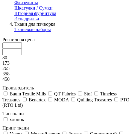
Флизелины
Шкатулки / Сумки
Шторная фурнитура
Эспадрильи
Ткани для пэчворка
Тканевые наборы
Розничная цена
80
173
265
358
450
Производитель
Baum Textile Mills
QT Fabrics
Stof
Timeless
Treasures
Benartex
MODA
Quilting Treasures
РТО
(RTO Ltd)
Тип ткани
хлопок
Принт ткани
Узоры
Мелкий горох
Зигзаг
Однотонный