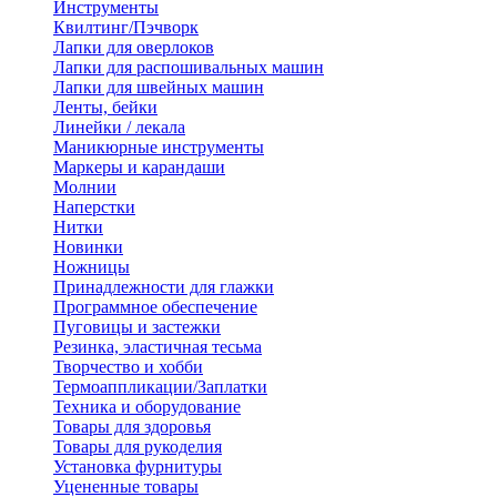
Инструменты
Квилтинг/Пэчворк
Лапки для оверлоков
Лапки для распошивальных машин
Лапки для швейных машин
Ленты, бейки
Линейки / лекала
Маникюрные инструменты
Маркеры и карандаши
Молнии
Наперстки
Нитки
Новинки
Ножницы
Принадлежности для глажки
Программное обеспечение
Пуговицы и застежки
Резинка, эластичная тесьма
Творчество и хобби
Термоаппликации/Заплатки
Техника и оборудование
Товары для здоровья
Товары для рукоделия
Установка фурнитуры
Уцененные товары