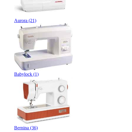
Aurora
(21)
Babylock
(1)
Bernina
(36)