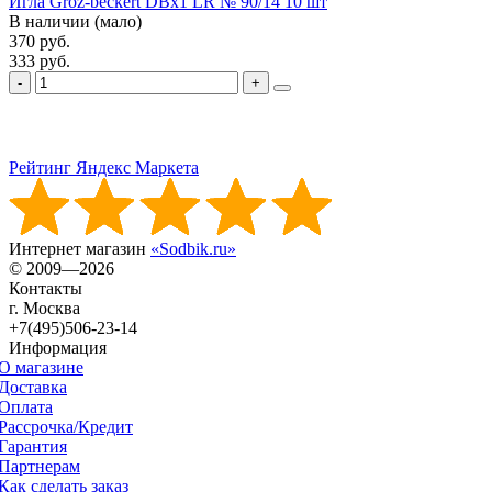
Игла Groz-beckert DBx1 LR № 90/14 10 шт
В наличии (мало)
370 руб.
333 руб.
Рейтинг Яндекс Маркета
Интернет магазин
«Sodbik.ru»
© 2009—2026
Контакты
г. Москва
+7(495)506-23-14
Информация
О магазине
Доставка
Оплата
Рассрочка/Кредит
Гарантия
Партнерам
Как сделать заказ