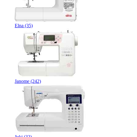
Elna
(35)
Janome
(242)
Juki
(32)