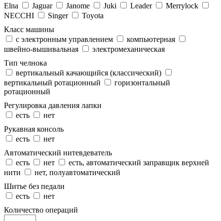
Elna
Jaguar
Janome
Juki
Leader
Merrylock
NECCHI
Singer
Toyota
Класс машины
с электронным управлением
компьютерная
швейно-вышивальная
электромеханическая
Тип челнока
вертикальный качающийся (классический)
вертикальный ротационный
горизонтальный
ротационный
Регулировка давления лапки
есть
нет
Рукавная консоль
есть
нет
Автоматический нитевдеватель
есть
нет
есть, автоматический заправщик верхней
нити
нет, полуавтоматический
Шитье без педали
есть
нет
Количество операций