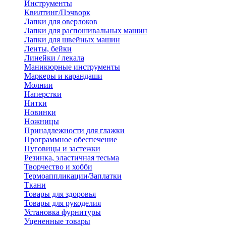
Инструменты
Квилтинг/Пэчворк
Лапки для оверлоков
Лапки для распошивальных машин
Лапки для швейных машин
Ленты, бейки
Линейки / лекала
Маникюрные инструменты
Маркеры и карандаши
Молнии
Наперстки
Нитки
Новинки
Ножницы
Принадлежности для глажки
Программное обеспечение
Пуговицы и застежки
Резинка, эластичная тесьма
Творчество и хобби
Термоаппликации/Заплатки
Ткани
Товары для здоровья
Товары для рукоделия
Установка фурнитуры
Уцененные товары