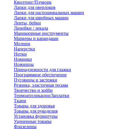
Квилтинг/Пэчворк
Лапки для оверлоков
Лапки для распошивальных машин
Лапки для швейных машин
Ленты, бейки
Линейки / лекала
Маникюрные инструменты
Маркеры и карандаши
Молнии
Наперстки
Нитки
Новинки
Ножницы
Принадлежности для глажки
Программное обеспечение
Пуговицы и застежки
Резинка, эластичная тесьма
Творчество и хобби
Термоаппликации/Заплатки
Ткани
Товары для здоровья
Товары для рукоделия
Установка фурнитуры
Уцененные товары
Флизелины