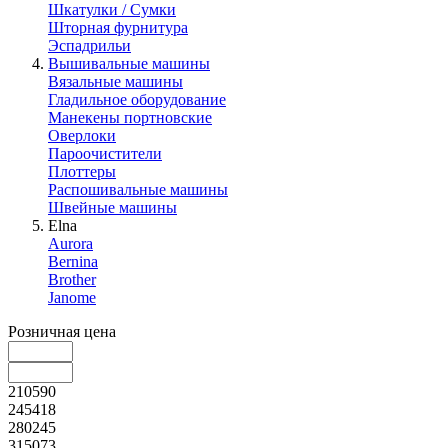
Шкатулки / Сумки
Шторная фурнитура
Эспадрильи
Вышивальные машины
Вязальные машины
Гладильное оборудование
Манекены портновские
Оверлоки
Пароочистители
Плоттеры
Распошивальные машины
Швейные машины
Elna
Aurora
Bernina
Brother
Janome
Розничная цена
210590
245418
280245
315073