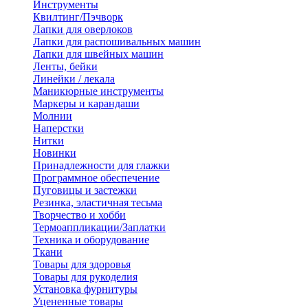
Инструменты
Квилтинг/Пэчворк
Лапки для оверлоков
Лапки для распошивальных машин
Лапки для швейных машин
Ленты, бейки
Линейки / лекала
Маникюрные инструменты
Маркеры и карандаши
Молнии
Наперстки
Нитки
Новинки
Принадлежности для глажки
Программное обеспечение
Пуговицы и застежки
Резинка, эластичная тесьма
Творчество и хобби
Термоаппликации/Заплатки
Техника и оборудование
Ткани
Товары для здоровья
Товары для рукоделия
Установка фурнитуры
Уцененные товары