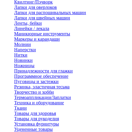
Квилтинг/Пэчворк
Лапки для оверлоков
Лапки для распошивальных машин
Лапки для швейных машин
Ленты, бейки
Линейки / лекала
Маникюрные инструменты
Маркеры и карандаши
Молнии
Наперстки
Нитки
Новинки
Ножницы
Принадлежности для глажки
Программное обеспечение
Пуговицы и застежки
Резинка, эластичная тесьма
Творчество и хобби
Термоаппликации/Заплатки
Техника и оборудование
Ткани
Товары для здоровья
Товары для рукоделия
Установка фурнитуры
Уцененные товары