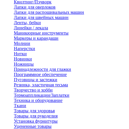
Квилтинг/Пэчворк
Лапки для оверлоков
Лапки для распошивальных машин
Лапки для швейных машин
Ленты, бейки
Линейки / лекала
Маникюрные инструменты
Маркеры и карандаши
Молнии
Наперстки
Нитки
Новинки
Ножницы
Принадлежности для глажки
Программное обеспечение
Пуговицы и застежки
Резинка, эластичная тесьма
Творчество и хобби
Термоаппликации/Заплатки
Техника и оборудование
Ткани
Товары для здоровья
Товары для рукоделия
Установка фурнитуры
Уцененные товары