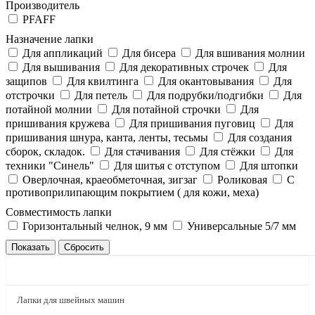
Производитель
PFAFF
Назначение лапки
Для аппликаций
Для бисера
Для вшивания молнии
Для вышивания
Для декоративных строчек
Для
защипов
Для квилтинга
Для окантовывания
Для
отстрочки
Для петель
Для подрубки/подгибки
Для
потайной молнии
Для потайной строчки
Для
пришивания кружева
Для пришивания пуговиц
Для
пришивания шнура, канта, ленты, тесьмы
Для создания
сборок, складок.
Для стачивания
Для стёжки
Для
техники "Синель"
Для шитья с отступом
Для штопки
Оверлочная, краеобметочная, зигзаг
Роликовая
С
противоприлипающим покрытием ( для кожи, меха)
Совместимость лапки
Горизонтальный челнок, 9 мм
Универсальные 5/7 мм
КАТАЛОГ
Лапки для швейных машин