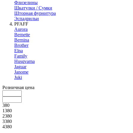
Флизелины
Шкатулки / Сумки
Шторная фурнитура
Эспадрильи
PFAFF
Aurora
Bernette
Bernina
Brother
Elna
Family
Husqvarna
Jaguar
Janome
Juki
Розничная цена
380
1380
2380
3380
4380