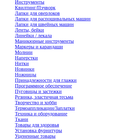
Инструменты
Квилтинг/Пэчворк
Лапки для оверлоков
Лапки для распошивальных машин
Лапки для швейных машин
Ленты, бейки
Линейки / лекала
Маникюрные инструменты
Маркеры и карандаши
Молнии
Наперстки
Нитки
Новинки
Ножницы
Принадлежности для глажки
Программное обеспечение
Пуговицы и застежки
Резинка, эластичная тесьма
Творчество и хобби
Термоаппликации/Заплатки
Техника и оборудование
Ткани
Товары для здоровья
Установка фурнитуры
Уцененные товары