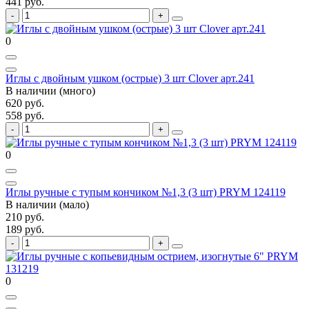
441 руб.
0
Иглы с двойным ушком (острые) 3 шт Clover арт.241
В наличии (много)
620 руб.
558 руб.
0
Иглы ручные с тупым кончиком №1,3 (3 шт) PRYM 124119
В наличии (мало)
210 руб.
189 руб.
0