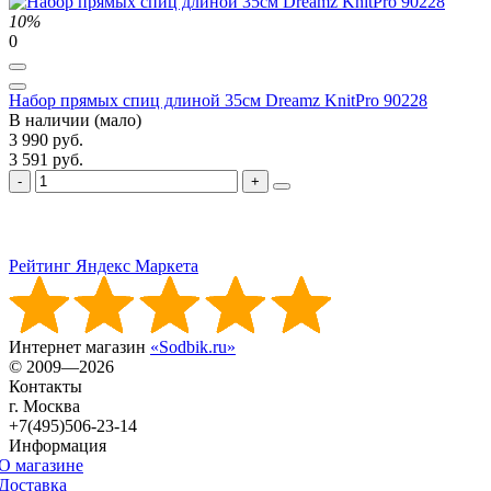
10%
0
Набор прямых спиц длиной 35см Dreamz KnitPro 90228
В наличии (мало)
3 990 руб.
3 591 руб.
Рейтинг Яндекс Маркета
Интернет магазин
«Sodbik.ru»
© 2009—2026
Контакты
г. Москва
+7(495)506-23-14
Информация
О магазине
Доставка