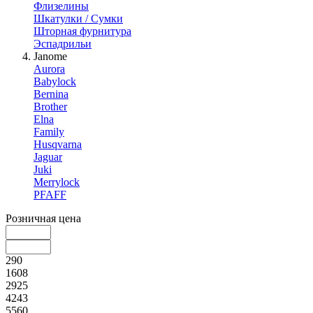
Флизелины
Шкатулки / Сумки
Шторная фурнитура
Эспадрильи
Janome
Aurora
Babylock
Bernina
Brother
Elna
Family
Husqvarna
Jaguar
Juki
Merrylock
PFAFF
Розничная цена
290
1608
2925
4243
5560