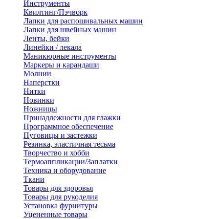
Инструменты
Квилтинг/Пэчворк
Лапки для распошивальных машин
Лапки для швейных машин
Ленты, бейки
Линейки / лекала
Маникюрные инструменты
Маркеры и карандаши
Молнии
Наперстки
Нитки
Новинки
Ножницы
Принадлежности для глажки
Программное обеспечение
Пуговицы и застежки
Резинка, эластичная тесьма
Творчество и хобби
Термоаппликации/Заплатки
Техника и оборудование
Ткани
Товары для здоровья
Товары для рукоделия
Установка фурнитуры
Уцененные товары