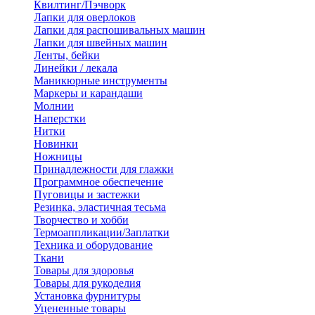
Квилтинг/Пэчворк
Лапки для оверлоков
Лапки для распошивальных машин
Лапки для швейных машин
Ленты, бейки
Линейки / лекала
Маникюрные инструменты
Маркеры и карандаши
Молнии
Наперстки
Нитки
Новинки
Ножницы
Принадлежности для глажки
Программное обеспечение
Пуговицы и застежки
Резинка, эластичная тесьма
Творчество и хобби
Термоаппликации/Заплатки
Техника и оборудование
Ткани
Товары для здоровья
Товары для рукоделия
Установка фурнитуры
Уцененные товары