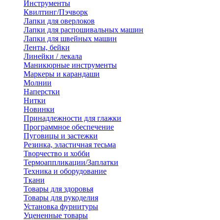
Инструменты
Квилтинг/Пэчворк
Лапки для оверлоков
Лапки для распошивальных машин
Лапки для швейных машин
Ленты, бейки
Линейки / лекала
Маникюрные инструменты
Маркеры и карандаши
Молнии
Наперстки
Нитки
Новинки
Принадлежности для глажки
Программное обеспечение
Пуговицы и застежки
Резинка, эластичная тесьма
Творчество и хобби
Термоаппликации/Заплатки
Техника и оборудование
Ткани
Товары для здоровья
Товары для рукоделия
Установка фурнитуры
Уцененные товары