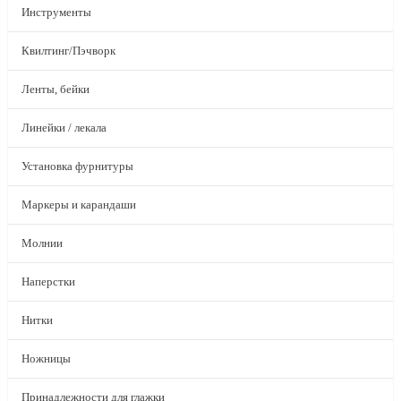
Инструменты
Квилтинг/Пэчворк
Ленты, бейки
Линейки / лекала
Установка фурнитуры
Маркеры и карандаши
Молнии
Наперстки
Нитки
Ножницы
Принадлежности для глажки