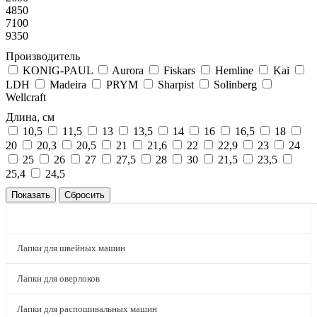
4850
7100
9350
Производитель
KONIG-PAUL
Aurora
Fiskars
Hemline
Kai
LDH
Madeira
PRYM
Sharpist
Solinberg
Wellcraft
Длина, см
10,5
11,5
13
13,5
14
16
16,5
18
20
20,3
20,5
21
21,6
22
22,9
23
24
25
26
27
27,5
28
30
21,5
23,5
25,4
24,5
КАТАЛОГ
Лапки для швейных машин
Лапки для оверлоков
Лапки для распошивальных машин