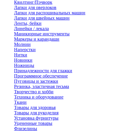
Квилтинг/Пэчворк
Лапки для оверлоков
Лапки для распошивальных машин
Лапки для швейных машин
Ленты, бейки
Линейки / лекала
Маникюрные инструменты
Маркеры и карандаши
Молнии
Наперстки
Нитки
Новинки
Ножницы
Принадлежности для глажки
Программное обеспечение
Пуговицы и застежки
Резинка, эластичная тесьма
Творчество и хобби
Техника и оборудование
Ткани
Товары для здоровья
Товары для рукоделия
Установка фурнитуры
Уцененные товары
Флизелины