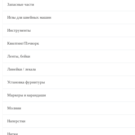
Запасные части
Иглы для швейных машин
Инструменты
Квилтинг/Пэчворк
Ленты, бейки
Линейки / лекала
Установка фурнитуры
Маркеры и карандаши
Молнии
Наперстки
Нитки