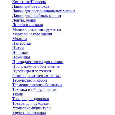
Квилтинг/Пэчворк
Лапки для оверлоков
Лапки для распошивальных машин
Лапки для швейных машин
Ленты, бейки
Линейки / лекала
Маникюрные инструменты
Маркеры и карандаши
Молнии
Наперстки
Нитки
Новинки
Ножницы
Принадлежности для глажки
Программное обеспечение
Пуговицы и застежки
Резинка, эластичная тесьма
Творчество и хобби
Термоаппликации/Заплатки
Техника и оборудование
Ткани
Товары для здоровья
Товары для рукоделия
Установка фурнитуры
Уцененные товары