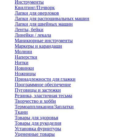
Инструменты
Квилтинг/Пэчворк
Лапки для оверлоков
Лапки для распошивальных машин
Лапки для швейных машин
Ленты, бейки
Линейки / лекала
Маникюрные инструменты
Маркеры и карандаши
Молнии
Наперстки
Нитки
Новинки
Ножницы
Принадлежности для глажки
Программное обеспечение
Пуговицы и застежки
Резинка, эластичная тесьма
Творчество и хобби
Термоаппликации/Заплатки
Ткани
Товары для здоровья
Товары для рукоделия
Установка фурнитуры
Уцененные товары