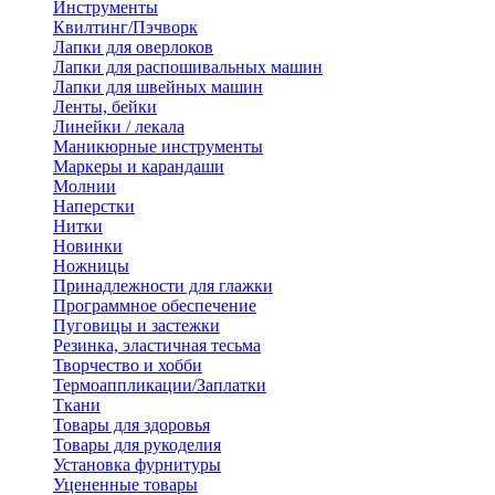
Инструменты
Квилтинг/Пэчворк
Лапки для оверлоков
Лапки для распошивальных машин
Лапки для швейных машин
Ленты, бейки
Линейки / лекала
Маникюрные инструменты
Маркеры и карандаши
Молнии
Наперстки
Нитки
Новинки
Ножницы
Принадлежности для глажки
Программное обеспечение
Пуговицы и застежки
Резинка, эластичная тесьма
Творчество и хобби
Термоаппликации/Заплатки
Ткани
Товары для здоровья
Товары для рукоделия
Установка фурнитуры
Уцененные товары