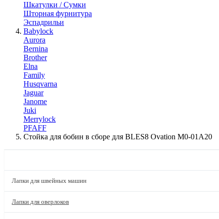
Шкатулки / Сумки
Шторная фурнитура
Эспадрильи
Babylock
Aurora
Bernina
Brother
Elna
Family
Husqvarna
Jaguar
Janome
Juki
Merrylock
PFAFF
Стойка для бобин в сборе для BLES8 Ovation M0-01A20
КАТАЛОГ
Лапки для швейных машин
Лапки для оверлоков