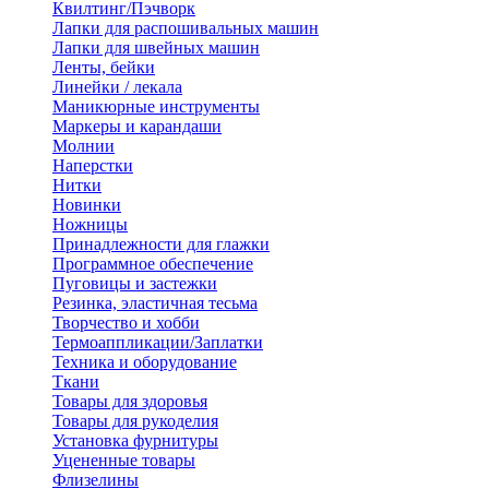
Квилтинг/Пэчворк
Лапки для распошивальных машин
Лапки для швейных машин
Ленты, бейки
Линейки / лекала
Маникюрные инструменты
Маркеры и карандаши
Молнии
Наперстки
Нитки
Новинки
Ножницы
Принадлежности для глажки
Программное обеспечение
Пуговицы и застежки
Резинка, эластичная тесьма
Творчество и хобби
Термоаппликации/Заплатки
Техника и оборудование
Ткани
Товары для здоровья
Товары для рукоделия
Установка фурнитуры
Уцененные товары
Флизелины