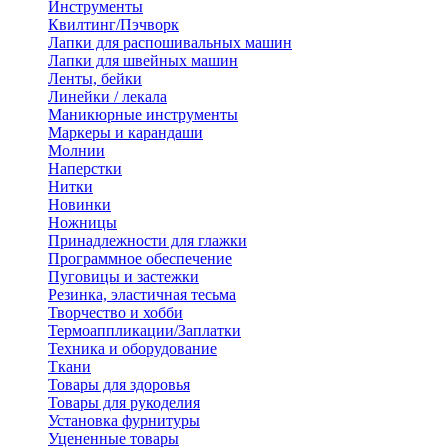
Инструменты
Квилтинг/Пэчворк
Лапки для распошивальных машин
Лапки для швейных машин
Ленты, бейки
Линейки / лекала
Маникюрные инструменты
Маркеры и карандаши
Молнии
Наперстки
Нитки
Новинки
Ножницы
Принадлежности для глажки
Программное обеспечение
Пуговицы и застежки
Резинка, эластичная тесьма
Творчество и хобби
Термоаппликации/Заплатки
Техника и оборудование
Ткани
Товары для здоровья
Товары для рукоделия
Установка фурнитуры
Уцененные товары