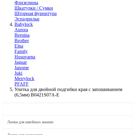
Флизелины
Шкатулки / Сумки
Шторная фурнитура
Эспадрильи
Babylock
Aurora
Bernina
Brother
Elna
Family
Husqvarna
Jaguar
Janome
Juki
Merrylock
PFAFF
Улитка для двойной подгибки края с запошиванием
(6,5мм) B0421S07A-E
КАТАЛОГ
Лапки для швейных машин
Лапки для оверлоков