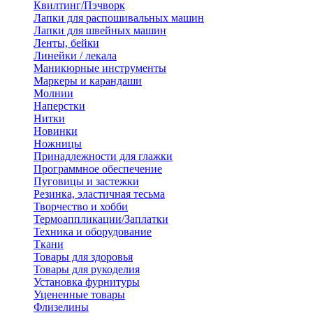
Квилтинг/Пэчворк
Лапки для распошивальных машин
Лапки для швейных машин
Ленты, бейки
Линейки / лекала
Маникюрные инструменты
Маркеры и карандаши
Молнии
Наперстки
Нитки
Новинки
Ножницы
Принадлежности для глажки
Программное обеспечение
Пуговицы и застежки
Резинка, эластичная тесьма
Творчество и хобби
Термоаппликации/Заплатки
Техника и оборудование
Ткани
Товары для здоровья
Товары для рукоделия
Установка фурнитуры
Уцененные товары
Флизелины