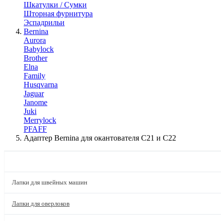
Шкатулки / Сумки
Шторная фурнитура
Эспадрильи
Bernina
Aurora
Babylock
Brother
Elna
Family
Husqvarna
Jaguar
Janome
Juki
Merrylock
PFAFF
Адаптер Bernina для окантователя C21 и C22
КАТАЛОГ
Лапки для швейных машин
Лапки для оверлоков