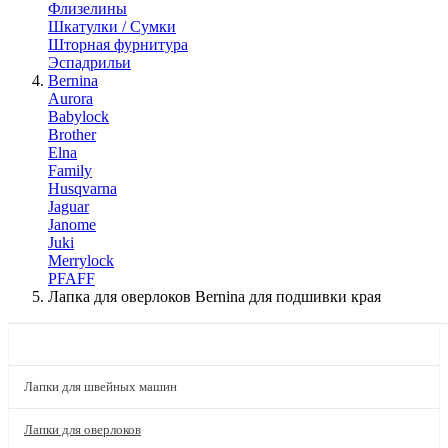
Флизелины
Шкатулки / Сумки
Шторная фурнитура
Эспадрильи
Bernina
Aurora
Babylock
Brother
Elna
Family
Husqvarna
Jaguar
Janome
Juki
Merrylock
PFAFF
Лапка для оверлоков Bernina для подшивки края
КАТАЛОГ
Лапки для швейных машин
Лапки для оверлоков