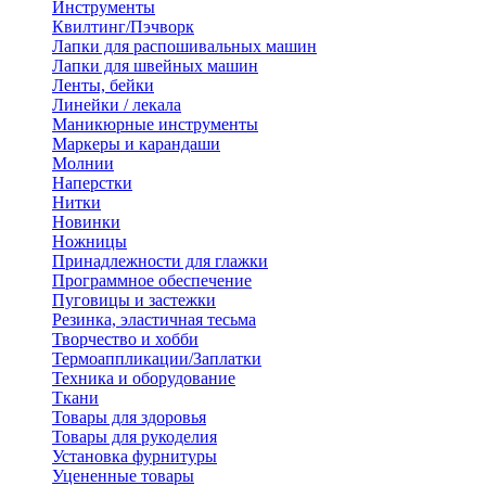
Инструменты
Квилтинг/Пэчворк
Лапки для распошивальных машин
Лапки для швейных машин
Ленты, бейки
Линейки / лекала
Маникюрные инструменты
Маркеры и карандаши
Молнии
Наперстки
Нитки
Новинки
Ножницы
Принадлежности для глажки
Программное обеспечение
Пуговицы и застежки
Резинка, эластичная тесьма
Творчество и хобби
Термоаппликации/Заплатки
Техника и оборудование
Ткани
Товары для здоровья
Товары для рукоделия
Установка фурнитуры
Уцененные товары