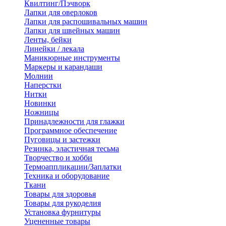
Квилтинг/Пэчворк
Лапки для оверлоков
Лапки для распошивальных машин
Лапки для швейных машин
Ленты, бейки
Линейки / лекала
Маникюрные инструменты
Маркеры и карандаши
Молнии
Наперстки
Нитки
Новинки
Ножницы
Принадлежности для глажки
Программное обеспечение
Пуговицы и застежки
Резинка, эластичная тесьма
Творчество и хобби
Термоаппликации/Заплатки
Техника и оборудование
Ткани
Товары для здоровья
Товары для рукоделия
Установка фурнитуры
Уцененные товары