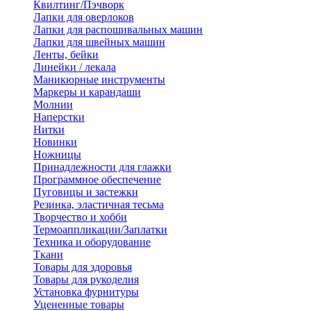
Квилтинг/Пэчворк
Лапки для оверлоков
Лапки для распошивальных машин
Лапки для швейных машин
Ленты, бейки
Линейки / лекала
Маникюрные инструменты
Маркеры и карандаши
Молнии
Наперстки
Нитки
Новинки
Ножницы
Принадлежности для глажки
Программное обеспечение
Пуговицы и застежки
Резинка, эластичная тесьма
Творчество и хобби
Термоаппликации/Заплатки
Техника и оборудование
Ткани
Товары для здоровья
Товары для рукоделия
Установка фурнитуры
Уцененные товары