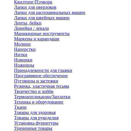
Квилтинг/Пэчворк
Лапки для оверлоков
Лапки для распошивальных машин
Лапки для швейных машин
Ленты, бейки
Линейки / лекала
Маникюрные инструменты
Маркеры и карандаши
Молнии
Наперстки
Нитки
Новинки
Ножницы
Принадлежности для глажки
Программное обеспечение
Пуговицы и застежки
Резинка, эластичная тесьма
Творчество и хобби
Термоаппликации/Заплатки
Техника и оборудование
Ткани
Товары для здоровья
Товары для рукоделия
Установка фурнитуры
Уцененные товары