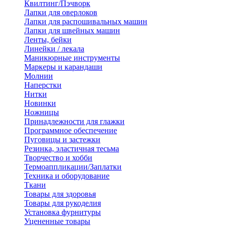
Квилтинг/Пэчворк
Лапки для оверлоков
Лапки для распошивальных машин
Лапки для швейных машин
Ленты, бейки
Линейки / лекала
Маникюрные инструменты
Маркеры и карандаши
Молнии
Наперстки
Нитки
Новинки
Ножницы
Принадлежности для глажки
Программное обеспечение
Пуговицы и застежки
Резинка, эластичная тесьма
Творчество и хобби
Термоаппликации/Заплатки
Техника и оборудование
Ткани
Товары для здоровья
Товары для рукоделия
Установка фурнитуры
Уцененные товары