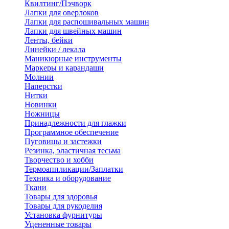
Квилтинг/Пэчворк
Лапки для оверлоков
Лапки для распошивальных машин
Лапки для швейных машин
Ленты, бейки
Линейки / лекала
Маникюрные инструменты
Маркеры и карандаши
Молнии
Наперстки
Нитки
Новинки
Ножницы
Принадлежности для глажки
Программное обеспечение
Пуговицы и застежки
Резинка, эластичная тесьма
Творчество и хобби
Термоаппликации/Заплатки
Техника и оборудование
Ткани
Товары для здоровья
Товары для рукоделия
Установка фурнитуры
Уцененные товары