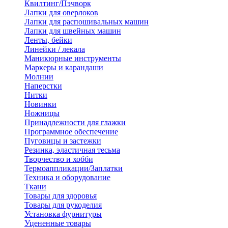
Квилтинг/Пэчворк
Лапки для оверлоков
Лапки для распошивальных машин
Лапки для швейных машин
Ленты, бейки
Линейки / лекала
Маникюрные инструменты
Маркеры и карандаши
Молнии
Наперстки
Нитки
Новинки
Ножницы
Принадлежности для глажки
Программное обеспечение
Пуговицы и застежки
Резинка, эластичная тесьма
Творчество и хобби
Термоаппликации/Заплатки
Техника и оборудование
Ткани
Товары для здоровья
Товары для рукоделия
Установка фурнитуры
Уцененные товары