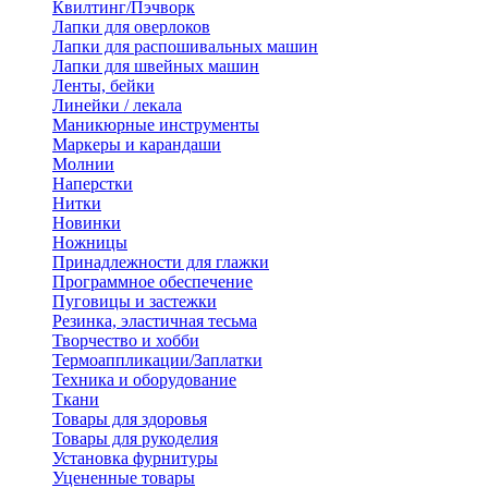
Квилтинг/Пэчворк
Лапки для оверлоков
Лапки для распошивальных машин
Лапки для швейных машин
Ленты, бейки
Линейки / лекала
Маникюрные инструменты
Маркеры и карандаши
Молнии
Наперстки
Нитки
Новинки
Ножницы
Принадлежности для глажки
Программное обеспечение
Пуговицы и застежки
Резинка, эластичная тесьма
Творчество и хобби
Термоаппликации/Заплатки
Техника и оборудование
Ткани
Товары для здоровья
Товары для рукоделия
Установка фурнитуры
Уцененные товары