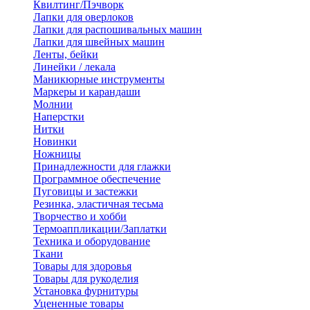
Квилтинг/Пэчворк
Лапки для оверлоков
Лапки для распошивальных машин
Лапки для швейных машин
Ленты, бейки
Линейки / лекала
Маникюрные инструменты
Маркеры и карандаши
Молнии
Наперстки
Нитки
Новинки
Ножницы
Принадлежности для глажки
Программное обеспечение
Пуговицы и застежки
Резинка, эластичная тесьма
Творчество и хобби
Термоаппликации/Заплатки
Техника и оборудование
Ткани
Товары для здоровья
Товары для рукоделия
Установка фурнитуры
Уцененные товары