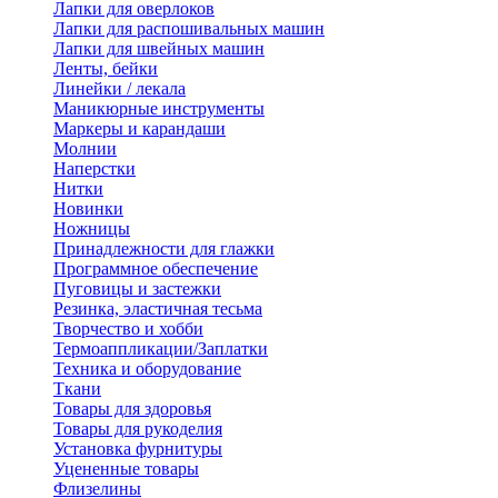
Лапки для оверлоков
Лапки для распошивальных машин
Лапки для швейных машин
Ленты, бейки
Линейки / лекала
Маникюрные инструменты
Маркеры и карандаши
Молнии
Наперстки
Нитки
Новинки
Ножницы
Принадлежности для глажки
Программное обеспечение
Пуговицы и застежки
Резинка, эластичная тесьма
Творчество и хобби
Термоаппликации/Заплатки
Техника и оборудование
Ткани
Товары для здоровья
Товары для рукоделия
Установка фурнитуры
Уцененные товары
Флизелины