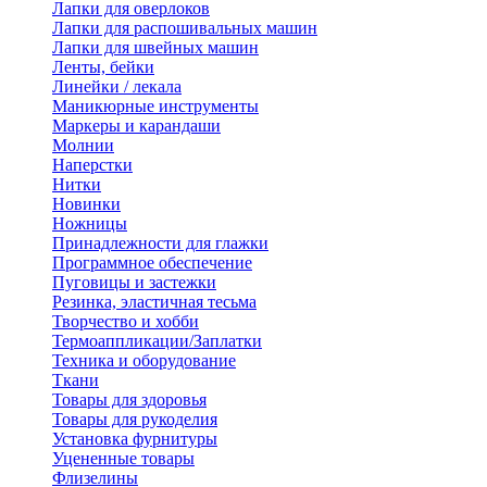
Лапки для оверлоков
Лапки для распошивальных машин
Лапки для швейных машин
Ленты, бейки
Линейки / лекала
Маникюрные инструменты
Маркеры и карандаши
Молнии
Наперстки
Нитки
Новинки
Ножницы
Принадлежности для глажки
Программное обеспечение
Пуговицы и застежки
Резинка, эластичная тесьма
Творчество и хобби
Термоаппликации/Заплатки
Техника и оборудование
Ткани
Товары для здоровья
Товары для рукоделия
Установка фурнитуры
Уцененные товары
Флизелины