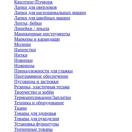
Квилтинг/Пэчворк
Лапки для оверлоков
Лапки для распошивальных машин
Лапки для швейных машин
Ленты, бейки
Линейки / лекала
Маникюрные инструменты
Маркеры и карандаши
Молнии
Наперстки
Нитки
Новинки
Ножницы
Принадлежности для глажки
Программное обеспечение
Пуговицы и застежки
Резинка, эластичная тесьма
Творчество и хобби
Термоаппликации/Заплатки
Техника и оборудование
Ткани
Товары для здоровья
Товары для рукоделия
Установка фурнитуры
Уцененные товары