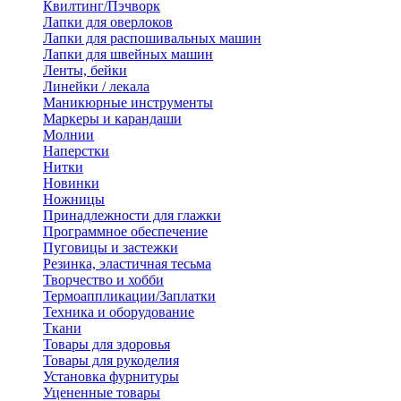
Квилтинг/Пэчворк
Лапки для оверлоков
Лапки для распошивальных машин
Лапки для швейных машин
Ленты, бейки
Линейки / лекала
Маникюрные инструменты
Маркеры и карандаши
Молнии
Наперстки
Нитки
Новинки
Ножницы
Принадлежности для глажки
Программное обеспечение
Пуговицы и застежки
Резинка, эластичная тесьма
Творчество и хобби
Термоаппликации/Заплатки
Техника и оборудование
Ткани
Товары для здоровья
Товары для рукоделия
Установка фурнитуры
Уцененные товары