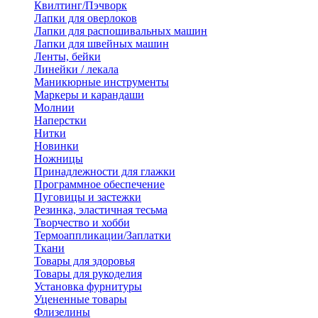
Квилтинг/Пэчворк
Лапки для оверлоков
Лапки для распошивальных машин
Лапки для швейных машин
Ленты, бейки
Линейки / лекала
Маникюрные инструменты
Маркеры и карандаши
Молнии
Наперстки
Нитки
Новинки
Ножницы
Принадлежности для глажки
Программное обеспечение
Пуговицы и застежки
Резинка, эластичная тесьма
Творчество и хобби
Термоаппликации/Заплатки
Ткани
Товары для здоровья
Товары для рукоделия
Установка фурнитуры
Уцененные товары
Флизелины