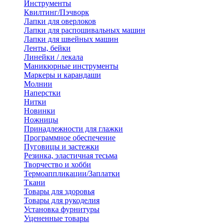
Инструменты
Квилтинг/Пэчворк
Лапки для оверлоков
Лапки для распошивальных машин
Лапки для швейных машин
Ленты, бейки
Линейки / лекала
Маникюрные инструменты
Маркеры и карандаши
Молнии
Наперстки
Нитки
Новинки
Ножницы
Принадлежности для глажки
Программное обеспечение
Пуговицы и застежки
Резинка, эластичная тесьма
Творчество и хобби
Термоаппликации/Заплатки
Ткани
Товары для здоровья
Товары для рукоделия
Установка фурнитуры
Уцененные товары