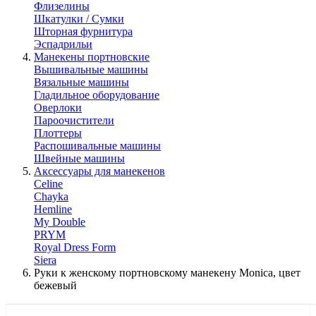
Флизелины
Шкатулки / Сумки
Шторная фурнитура
Эспадрильи
Манекены портновские
Вышивальные машины
Вязальные машины
Гладильное оборудование
Оверлоки
Пароочистители
Плоттеры
Распошивальные машины
Швейные машины
Аксессуары для манекенов
Celine
Chayka
Hemline
My Double
PRYM
Royal Dress Form
Siera
Руки к женскому портновскому манекену Monica, цвет
бежевый