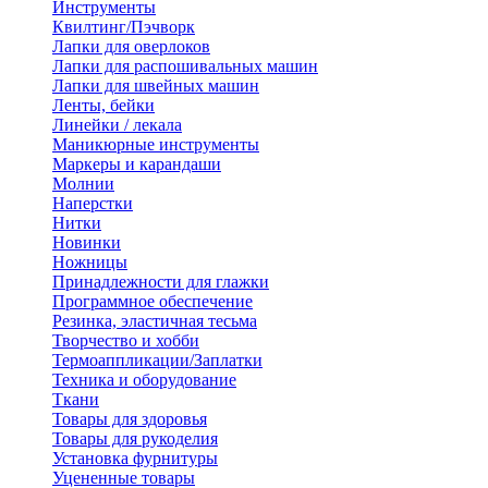
Инструменты
Квилтинг/Пэчворк
Лапки для оверлоков
Лапки для распошивальных машин
Лапки для швейных машин
Ленты, бейки
Линейки / лекала
Маникюрные инструменты
Маркеры и карандаши
Молнии
Наперстки
Нитки
Новинки
Ножницы
Принадлежности для глажки
Программное обеспечение
Резинка, эластичная тесьма
Творчество и хобби
Термоаппликации/Заплатки
Техника и оборудование
Ткани
Товары для здоровья
Товары для рукоделия
Установка фурнитуры
Уцененные товары