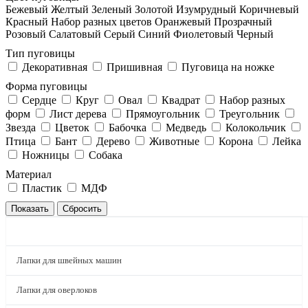
Бежевый
Желтый
Зеленый
Золотой
Изумрудный
Коричневый
Красный
Набор разных цветов
Оранжевый
Прозрачный
Розовый
Салатовый
Серый
Синий
Фиолетовый
Черный
Тип пуговицы
Декоративная
Пришивная
Пуговица на ножке
Форма пуговицы
Сердце
Круг
Овал
Квадрат
Набор разных
форм
Лист дерева
Прямоугольник
Треугольник
Звезда
Цветок
Бабочка
Медведь
Колокольчик
Птица
Бант
Дерево
Животные
Корона
Лейка
Ножницы
Собака
Материал
Пластик
МДФ
КАТАЛОГ
Лапки для швейных машин
Лапки для оверлоков