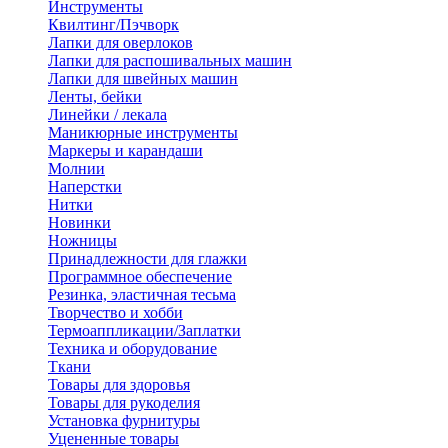
Инструменты
Квилтинг/Пэчворк
Лапки для оверлоков
Лапки для распошивальных машин
Лапки для швейных машин
Ленты, бейки
Линейки / лекала
Маникюрные инструменты
Маркеры и карандаши
Молнии
Наперстки
Нитки
Новинки
Ножницы
Принадлежности для глажки
Программное обеспечение
Резинка, эластичная тесьма
Творчество и хобби
Термоаппликации/Заплатки
Техника и оборудование
Ткани
Товары для здоровья
Товары для рукоделия
Установка фурнитуры
Уцененные товары