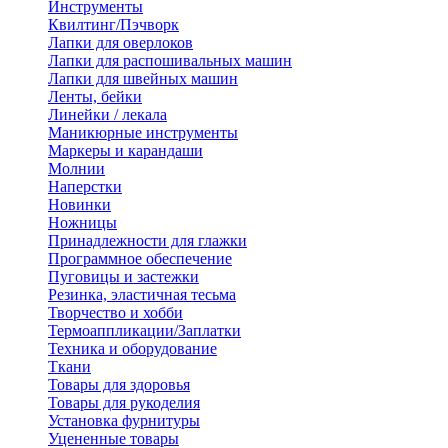
Инструменты
Квилтинг/Пэчворк
Лапки для оверлоков
Лапки для распошивальных машин
Лапки для швейных машин
Ленты, бейки
Линейки / лекала
Маникюрные инструменты
Маркеры и карандаши
Молнии
Наперстки
Новинки
Ножницы
Принадлежности для глажки
Программное обеспечение
Пуговицы и застежки
Резинка, эластичная тесьма
Творчество и хобби
Термоаппликации/Заплатки
Техника и оборудование
Ткани
Товары для здоровья
Товары для рукоделия
Установка фурнитуры
Уцененные товары