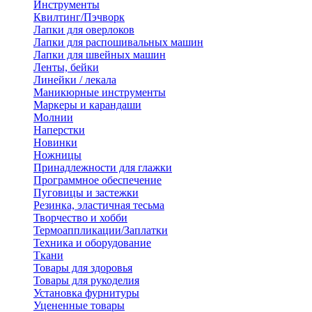
Инструменты
Квилтинг/Пэчворк
Лапки для оверлоков
Лапки для распошивальных машин
Лапки для швейных машин
Ленты, бейки
Линейки / лекала
Маникюрные инструменты
Маркеры и карандаши
Молнии
Наперстки
Новинки
Ножницы
Принадлежности для глажки
Программное обеспечение
Пуговицы и застежки
Резинка, эластичная тесьма
Творчество и хобби
Термоаппликации/Заплатки
Техника и оборудование
Ткани
Товары для здоровья
Товары для рукоделия
Установка фурнитуры
Уцененные товары