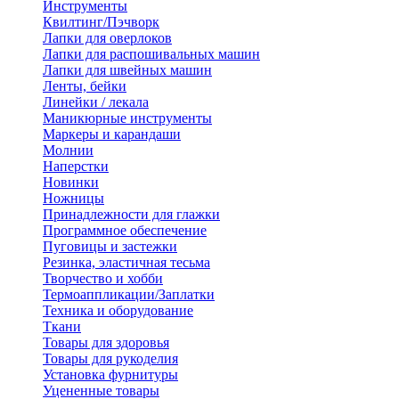
Инструменты
Квилтинг/Пэчворк
Лапки для оверлоков
Лапки для распошивальных машин
Лапки для швейных машин
Ленты, бейки
Линейки / лекала
Маникюрные инструменты
Маркеры и карандаши
Молнии
Наперстки
Новинки
Ножницы
Принадлежности для глажки
Программное обеспечение
Пуговицы и застежки
Резинка, эластичная тесьма
Творчество и хобби
Термоаппликации/Заплатки
Техника и оборудование
Ткани
Товары для здоровья
Товары для рукоделия
Установка фурнитуры
Уцененные товары