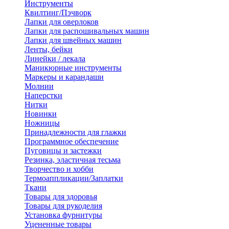
Инструменты
Квилтинг/Пэчворк
Лапки для оверлоков
Лапки для распошивальных машин
Лапки для швейных машин
Ленты, бейки
Линейки / лекала
Маникюрные инструменты
Маркеры и карандаши
Молнии
Наперстки
Нитки
Новинки
Ножницы
Принадлежности для глажки
Программное обеспечение
Пуговицы и застежки
Резинка, эластичная тесьма
Творчество и хобби
Термоаппликации/Заплатки
Ткани
Товары для здоровья
Товары для рукоделия
Установка фурнитуры
Уцененные товары