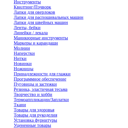
Инструменты
Квилтинг/Пэчворк
Лапки для оверлоков
Лапки для распошивальных машин
Лапки для швейных машин
Ленты, бейки
Линейки / лекала
Маникюрные инструменты
Маркеры и карандаши
Молнии
Наперстки
Нитки
Новинки
Ножницы
Принадлежности для глажки
Программное обеспечение
Пуговицы и застежки
Резинка, эластичная тесьма
Творчество и хобби
Термоаппликации/Заплатки
Ткани
Товары для здоровья
Товары для рукоделия
Установка фурнитуры
Уцененные товары