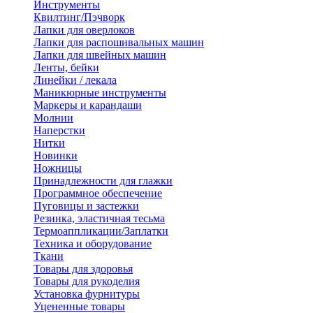
Инструменты
Квилтинг/Пэчворк
Лапки для оверлоков
Лапки для распошивальных машин
Лапки для швейных машин
Ленты, бейки
Линейки / лекала
Маникюрные инструменты
Маркеры и карандаши
Молнии
Наперстки
Нитки
Новинки
Ножницы
Принадлежности для глажки
Программное обеспечение
Пуговицы и застежки
Резинка, эластичная тесьма
Термоаппликации/Заплатки
Техника и оборудование
Ткани
Товары для здоровья
Товары для рукоделия
Установка фурнитуры
Уцененные товары