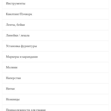
Инструменты
Квилтинг/Пэчворк
Ленты, бейки
Линейки / лекала
Установка фурнитуры
Маркеры и карандаши
Молнии
Наперстки
Нитки
Ножницы
Принадлежности для глажки