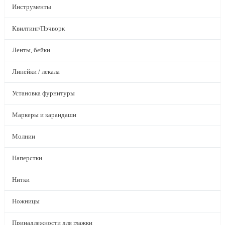
Инструменты
Квилтинг/Пэчворк
Ленты, бейки
Линейки / лекала
Установка фурнитуры
Маркеры и карандаши
Молнии
Наперстки
Нитки
Ножницы
Принадлежности для глажки