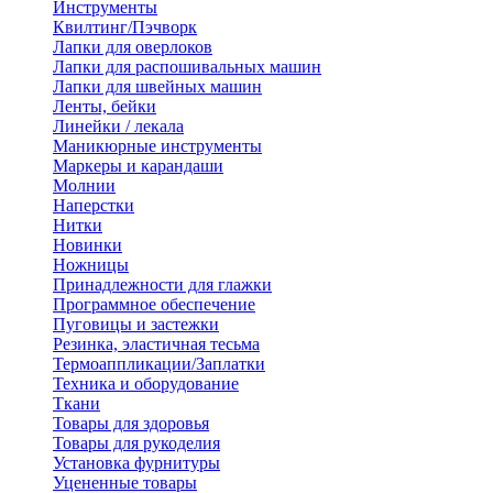
Инструменты
Квилтинг/Пэчворк
Лапки для оверлоков
Лапки для распошивальных машин
Лапки для швейных машин
Ленты, бейки
Линейки / лекала
Маникюрные инструменты
Маркеры и карандаши
Молнии
Наперстки
Нитки
Новинки
Ножницы
Принадлежности для глажки
Программное обеспечение
Пуговицы и застежки
Резинка, эластичная тесьма
Термоаппликации/Заплатки
Техника и оборудование
Ткани
Товары для здоровья
Товары для рукоделия
Установка фурнитуры
Уцененные товары