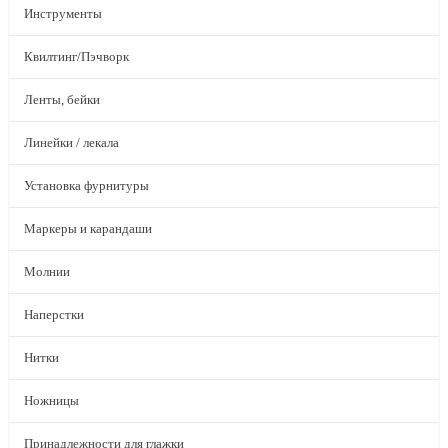
Инструменты
Квилтинг/Пэчворк
Ленты, бейки
Линейки / лекала
Установка фурнитуры
Маркеры и карандаши
Молнии
Наперстки
Нитки
Ножницы
Принадлежности для глажки