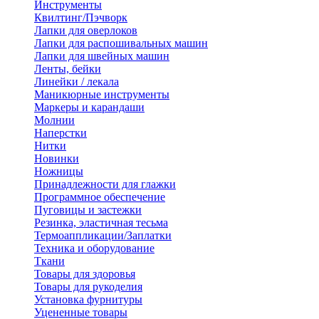
Инструменты
Квилтинг/Пэчворк
Лапки для оверлоков
Лапки для распошивальных машин
Лапки для швейных машин
Ленты, бейки
Линейки / лекала
Маникюрные инструменты
Маркеры и карандаши
Молнии
Наперстки
Нитки
Новинки
Ножницы
Принадлежности для глажки
Программное обеспечение
Пуговицы и застежки
Резинка, эластичная тесьма
Термоаппликации/Заплатки
Техника и оборудование
Ткани
Товары для здоровья
Товары для рукоделия
Установка фурнитуры
Уцененные товары