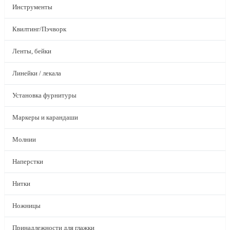
Инструменты
Квилтинг/Пэчворк
Ленты, бейки
Линейки / лекала
Установка фурнитуры
Маркеры и карандаши
Молнии
Наперстки
Нитки
Ножницы
Принадлежности для глажки