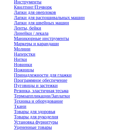
Инструменты
Квилтинг/Пэчворк
Лапки для оверлоков
Лапки для распошивальных машин
Лапки для швейных машин
Ленты, бейки
Линейки / лекала
Маникюрные инструменты
Маркеры и карандаши
Молнии
Наперстки
Нитки
Новинки
Ножницы
Принадлежности для глажки
Программное обеспечение
Пуговицы и застежки
Резинка, эластичная тесьма
Термоаппликации/Заплатки
Техника и оборудование
Ткани
Товары для здоровья
Товары для рукоделия
Установка фурнитуры
Уцененные товары