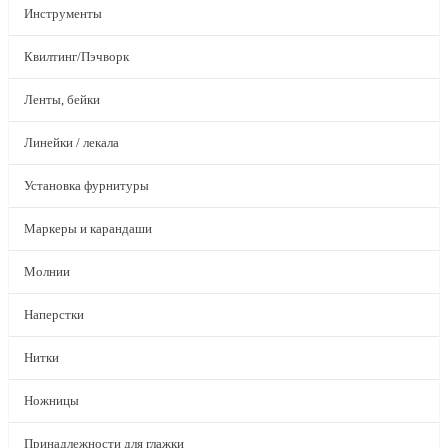
Инструменты
Квилтинг/Пэчворк
Ленты, бейки
Линейки / лекала
Установка фурнитуры
Маркеры и карандаши
Молнии
Наперстки
Нитки
Ножницы
Принадлежности для глажки