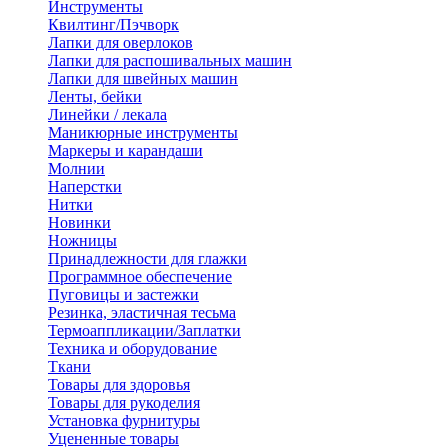
Инструменты
Квилтинг/Пэчворк
Лапки для оверлоков
Лапки для распошивальных машин
Лапки для швейных машин
Ленты, бейки
Линейки / лекала
Маникюрные инструменты
Маркеры и карандаши
Молнии
Наперстки
Нитки
Новинки
Ножницы
Принадлежности для глажки
Программное обеспечение
Пуговицы и застежки
Резинка, эластичная тесьма
Термоаппликации/Заплатки
Техника и оборудование
Ткани
Товары для здоровья
Товары для рукоделия
Установка фурнитуры
Уцененные товары