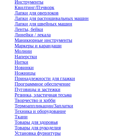
Инструменты
Квилтинг/Пэчворк
Лапки для оверлоков
Лапки для распошивальных машин
Лапки для швейных машин
Ленты, бейки
Линейки / лекала
Маникюрные инструменты
Маркеры и карандаши
Молнии
Наперстки
Нитки
Новинки
Ножницы
Принадлежности для глажки
Программное обеспечение
Пуговицы и застежки
Резинка, эластичная тесьма
Творчество и хобби
Термоаппликации/Заплатки
Техника и оборудование
Ткани
Товары для здоровья
Товары для рукоделия
Установка фурнитуры