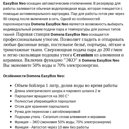
ЕasyBox Neo
оснащен автоматическим отключением.
В резервуар для
работы заливается обычная водопроводная вода, которая очищается с
помощью антиминерального картриджа. Пар для работы готов уже через
90 секунд после включения в сеть. Одной из особенностей
парогенератора
Domena ЕasyBox Neo
является возможность выбирать
индивидуальный режим подачи пара и температуры для разных типов
Паровая станция
тканей.
Domena ЕasyBox Neo
оснащается
профессиональным утюгом. Позволяет гладить и отпаривать
любые фасонные вещи, постельное бельё, портьеры, лёгкие и
трикотажные ткани. Сверхмощная подача пара до 200 г/мин
и легко скользящая подошва утюга
Ceranium
из алюминия и
керамики. Включив функцию "ЭКО" в
Domena ЕasyBox Neo
Вы экономите 50% воды и 70% электроэнергии.
Особенности Domena EasyBox Neo:
Объем бойлера 1 литр, долив воды во время работы
Длина электрического шнура и парового шланга 2 м
Парошланг вращается на 360 С°
Полностью убирающийся парошланг
Отсек для хранения парошланга
Ручка для переноски с автоблокировкой
Подошва утюга - Ceranium сплав алюминия и керамики
Функция – ЭКО (экономия 50% воды, 70% электроэнергии)
Функция - Автостоп через 10 мин без работы