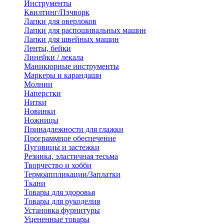
Инструменты
Квилтинг/Пэчворк
Лапки для оверлоков
Лапки для распошивальных машин
Лапки для швейных машин
Ленты, бейки
Линейки / лекала
Маникюрные инструменты
Маркеры и карандаши
Молнии
Наперстки
Нитки
Новинки
Ножницы
Принадлежности для глажки
Программное обеспечение
Пуговицы и застежки
Резинка, эластичная тесьма
Творчество и хобби
Термоаппликации/Заплатки
Ткани
Товары для здоровья
Товары для рукоделия
Установка фурнитуры
Уцененные товары