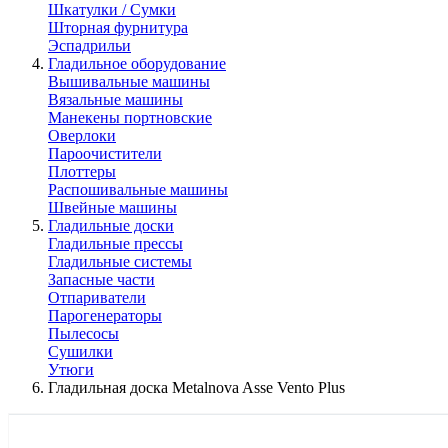
Шкатулки / Сумки
Шторная фурнитура
Эспадрильи
Гладильное оборудование
Вышивальные машины
Вязальные машины
Манекены портновские
Оверлоки
Пароочистители
Плоттеры
Распошивальные машины
Швейные машины
Гладильные доски
Гладильные прессы
Гладильные системы
Запасные части
Отпариватели
Парогенераторы
Пылесосы
Сушилки
Утюги
Гладильная доска Metalnova Asse Vento Plus
КАТАЛОГ