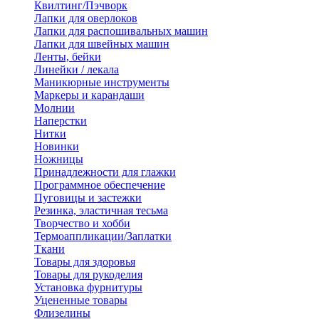
Квилтинг/Пэчворк
Лапки для оверлоков
Лапки для распошивальных машин
Лапки для швейных машин
Ленты, бейки
Линейки / лекала
Маникюрные инструменты
Маркеры и карандаши
Молнии
Наперстки
Нитки
Новинки
Ножницы
Принадлежности для глажки
Программное обеспечение
Пуговицы и застежки
Резинка, эластичная тесьма
Творчество и хобби
Термоаппликации/Заплатки
Ткани
Товары для здоровья
Товары для рукоделия
Установка фурнитуры
Уцененные товары
Флизелины